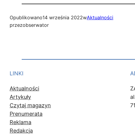
Opublikowano
14 września 2022
w
Aktualności
przez
obserwator
LINKI
A
Aktualności
Z
Artykuły
a
Czytaj magazyn
7
Prenumerata
Reklama
Redakcja