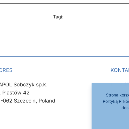
Tagi:
DRES
KONTA
APOL Sobczyk sp.k.
tel:
+48
l. Piastów 42
tel:
+48
Strona korzy
1-062 Szczecin, Poland
mail:
ko
Polityką Plik
dos