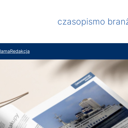
czasopismo branży
lama
Redakcja