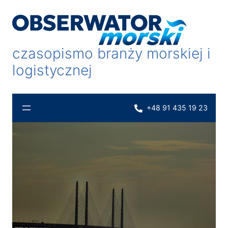
Przejdź
do
treści
czasopismo branży morskiej i
logistycznej
+48 91 435 19 23