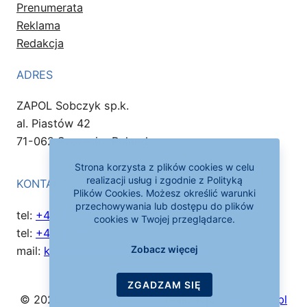
Prenumerata
Reklama
Redakcja
ADRES
ZAPOL Sobczyk sp.k.
al. Piastów 42
71-062 Szczecin, Poland
Strona korzysta z plików cookies w celu
realizacji usług i zgodnie z Polityką
KONTAKT
Plików Cookies. Możesz określić warunki
przechowywania lub dostępu do plików
tel:
+48 91 435 19 00
cookies w Twojej przeglądarce.
tel:
+48 91 435 19 23
Zobacz więcej
mail:
kontakt@obserwator-morski.pl
ZGADZAM SIĘ
© 2026
Obserwator Morski
realizacja:
zapol.com.pl