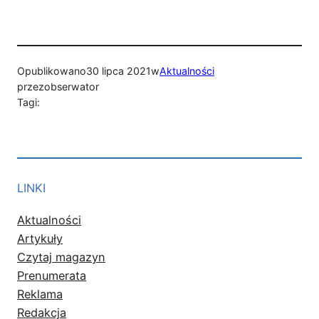
Opublikowano
30 lipca 2021
w
Aktualności
przez
obserwator
Tagi:
LINKI
Aktualności
Artykuły
Czytaj magazyn
Prenumerata
Reklama
Redakcja