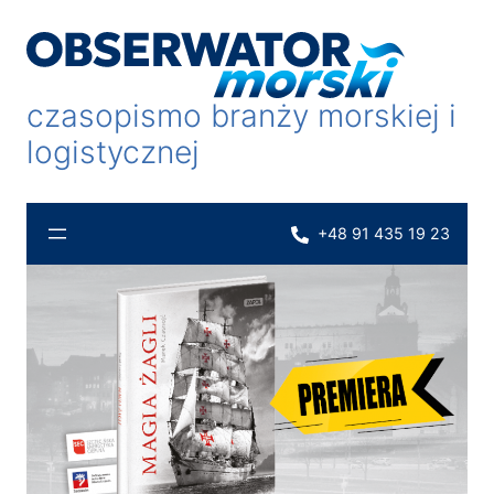
Przejdź
do
treści
czasopismo branży morskiej i
logistycznej
+48 91 435 19 23